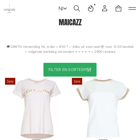
Nl
MAICAZZ
🚚 GRATIS Verzending NL order > €50 * ✅ Alles uit voorraad 📦 voor 12:00 besteld
> volgende werkdag verzonden ⭐️ ⭐️ ⭐️ ⭐️ ⭐️ > 2900 reviews
FILTER EN SORTEER
Sale
Sale