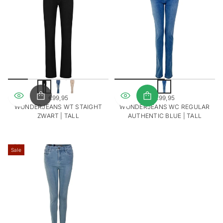
A
u
€99,95
€99,95
t
REGULIERE
REGULIERE
WONDERJEANS WT STAIGHT
WONDERJEANS WC REGULAR
h
PRIJS
PRIJS
ZWART | TALL
AUTHENTIC BLUE | TALL
B
l
u
e
Sale