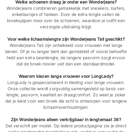
Welke schoenen draag je onder een Wonderjeans?
Wonderjeans combineren gemakkelijk met sneakers, loafers,
enkellaarsjes of hakken. Door de extra lengte vallen de
broekspijpen mooi over de schoenen, waardoor je outfit een
verzorgde uitstraling krijgt.
Voor welke lichaamslengte zijn Wonderjeans Tall geschikt?
Wonderjeans Tall zijn ontwikkeld voor vrouwen met lange
benen. Of je nu langer bent dan gemiddeld of vooral behoefte
hebt aan extra beenlengte, de langere pasvorm zorgt ervoor
dat de broek mooier valt dan een standaardmodel.
Waarom kiezen lange vrouwen voor LongLady?
LongLady is gespecialiseerd in kleding voor lange vrouwen.
Onze collectie wordt zorgvuldig samengesteld op basis van
lengte, pasvorm, kwaliteit en draagcomfort. Zo weet je zeker
dat je kiest voor een broek die echt is ontworpen voor langere
lichaamsverhoudingen.
Zijn Wonderjeans alleen verkrijgbaar in lengtemaat 36?
Dat verschilt per model. Op iedere productpagina zie je direct
welke lengtematen beschikbaar zijn, zodat je eenvoudig de