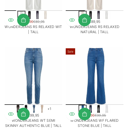
SALE
€71,96
€89,95
€89,95
REGULIERE
REGULIERE
PRIJS
WONDERJEANS RS RELAXED WIT
WONDERJEANS RS RELAXED
PRIJS
PRIJS
| TALL
NATURAL | TALL
Sale
+1
SALE
€99,95
€79,96
€99,95
REGULIERE
REGULIERE
PRIJS
WONDERJEANS WT SEMI
WONDERJEANS WF FLARED
PRIJS
PRIJS
SKINNY AUTHENTIC BLUE | TALL
STONE BLUE | TALL