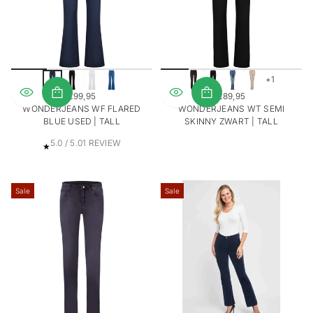
V
I
E
W
S
+1
€99,95
€89,95
REGULIERE
REGULIERE
WONDERJEANS WF FLARED
WONDERJEANS WT SEMI
PRIJS
PRIJS
BLUE USED | TALL
SKINNY ZWART | TALL
1
5.0 / 5.0
1 REVIEW
T
O
T
Sale
A
Sale
A
L
R
E
V
I
E
W
S