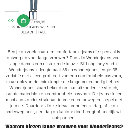
S
u
SALE
€49,98
€99,95
n
REGULIERE
PRIJS
WONDERJEANS WH SUN
b
PRIJS
BLEACH | TALL
l
e
a
c
Ben je op zoek naar een comfortabele jeans die speciaal is
h
ontworpen voor lange vrouwen? Dan zijn Wonderjeans voor
lange dames een uitstekende keuze. Bij LongLady vind je
Wonderjeans in lengtemaat 36 en wonderjeans lengte 38,
zodat je niet alleen profiteert van een comfortabele pasvorm,
maar ook van de extra lengte die lange benen nodig hebben.
Wonderjeans staan bekend om hun uitzonderlijke stretch,
zachte materialen en comfortabele pasvorm. De jeans sluiten
mooi aan zonder strak aan te voelen en bewegen soepel met
je mee. Daardoor zijn ze ideaal voor iedere dag, of je nu
onderweg bent, een dag op kantoor doorbrengt of heerlijk wilt
ontspannen.
Waarom kiezen lange vrouwen voor Wonderjeans?