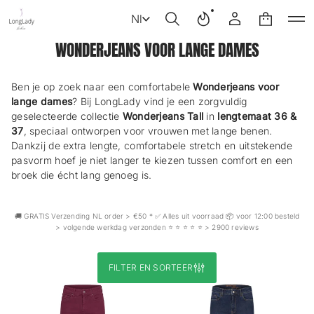
Nl
WONDERJEANS VOOR LANGE DAMES
Ben je op zoek naar een comfortabele
Wonderjeans voor
lange dames
? Bij LongLady vind je een zorgvuldig
geselecteerde collectie
Wonderjeans Tall
in
lengtemaat 36 &
37
, speciaal ontworpen voor vrouwen met lange benen.
Dankzij de extra lengte, comfortabele stretch en uitstekende
pasvorm hoef je niet langer te kiezen tussen comfort en een
broek die écht lang genoeg is.
🚚 GRATIS Verzending NL order > €50 * ✅ Alles uit voorraad 📦 voor 12:00 besteld
> volgende werkdag verzonden ⭐️ ⭐️ ⭐️ ⭐️ ⭐️ > 2900 reviews
FILTER EN SORTEER