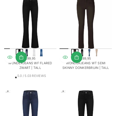
A
A
L
R
E
V
I
E
W
S
€99,95
€89,95
REGULIERE
REGULIERE
WONDERJEANS WF FLARED
WONDERJEANS WT SEMI
PRIJS
PRIJS
ZWART | TALL
SKINNY DONKERBRUIN | TALL
3
5.0 / 5.0
3 REVIEWS
T
O
T
A
A
L
R
E