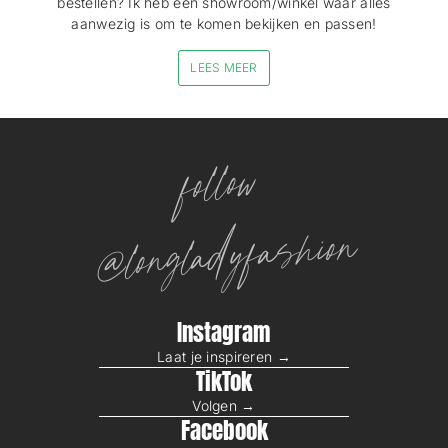
bestellen? Ik heb een showroom/winkel waar alles
aanwezig is om te komen bekijken en passen!
LEES MEER
follow
@longladyfashion
Instagram
Laat je inspireren →
TikTok
Volgen →
Facebook