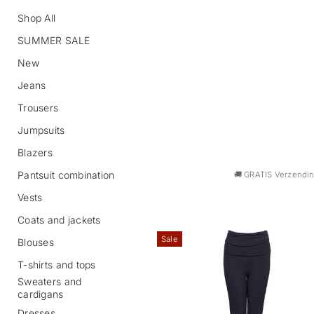
Shop All
SUMMER SALE
New
Jeans
Trousers
Jumpsuits
Blazers
Pantsuit combination
🚚 GRATIS Verzending
Vests
Coats and jackets
Sale
Blouses
T-shirts and tops
Sweaters and
cardigans
Dresses