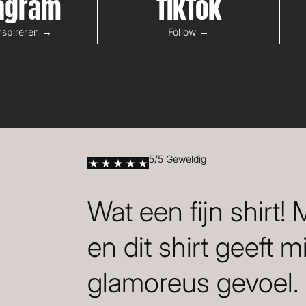
tagram
TikTok
inspireren →
Follow →
5/5 Geweldig
Wat een fijn shirt!
en dit shirt geeft m
glamoreus gevoel.