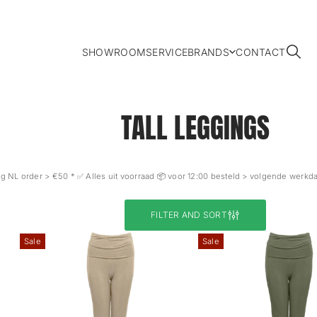
SHOWROOM
SERVICE
BRANDS
CONTACT
TALL LEGGINGS
 NL order > €50 * ✅ Alles uit voorraad 📦 voor 12:00 besteld > volgende werkdag 
FILTER AND SORT
Sale
Sale