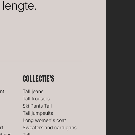
lengte.
COLLECTIE'S
nt
Tall jeans
Tall trousers
Ski Pants Tall
Tall jumpsuits
Long women's coat
rt
Sweaters and cardigans
tions
Tall