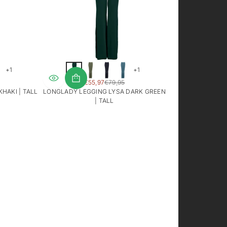
+1
+1
SALE
€55,97
€79,95
AR
REGULAR
PRICE
HAKI | TALL
LONGLADY LEGGING LYSA DARK GREEN
PRICE
| TALL