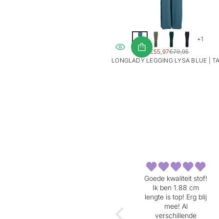
+1
SALE
€55,97
€79,95
REGULAR
PRICE
LONGLADY LEGGING LYSA BLUE | T
PRICE
e broek.
Goede kwaliteit stof!
Wat een mooie
vorm. En
Ik ben 1.88 cm
blouse. Valt soepel
mooi lang.
lengte is top! Erg blij
en zacht. Perfecte
mee!
mee! Al
lengte!
verschillende