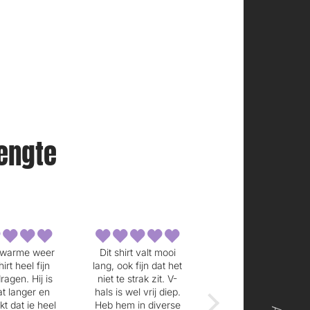
lengte
irt valt mooi
Valt lekker luchtig.
Valt mooi en fijne
k fijn dat het
De krimp van deze
stof
 strak zit. V-
linnen broek valt erg
wel vrij diep.
mee.
m in diverse