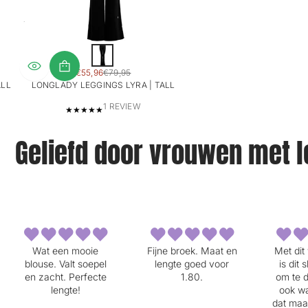
Z
w
SALE
€55,96
€79,95
a
REGULAR
PRICE
ALL
LONGLADY LEGGINGS LYRA | TALL
r
PRICE
t
1
1 REVIEW
T
O
Geliefd door vrouwen met 
T
A
L
R
E
V
I
E
W
Fijne broek. Maat en
Met dit warme weer
Dit sh
S
lengte goed voor
is dit shirt heel fijn
lang, oo
1.80.
om te dragen. Hij is
niet te
ook wat langer en
hals is 
dat maakt dat ie heel
Heb he