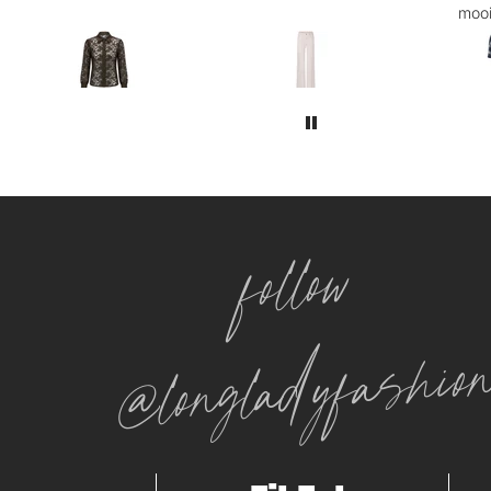
mooi afkleedt!
kleuren
mooi na
follow
@longladyfashio