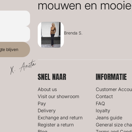
mouwen en mooie 
Brenda S.
X. Anita
SNEL NAAR
INFORMATIE
About us
Customer Accou
Visit our showroom
Contact
Pay
FAQ
Delivery
loyalty
Exchange and return
Jeans guide
Register a return
General size cha
Blog
Terms and Condi