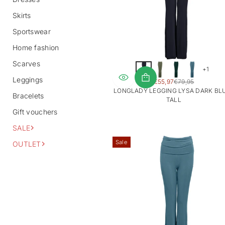
Skirts
Sportswear
Home fashion
Scarves
+1
Leggings
SALE
€55,97
€79,95
REGULAR
PRICE
LONGLADY LEGGING LYSA DARK BLU
PRICE
Bracelets
TALL
Gift vouchers
SALE
Sale
OUTLET